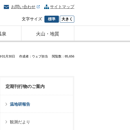
お問い合わせ
サイトマップ
文字サイズ
標準
大きく
温泉
火山・地質
年01月30日
作成者：ウェブ担当
閲覧数：85,656
定期刊行物のご案内
温地研報告
観測だより