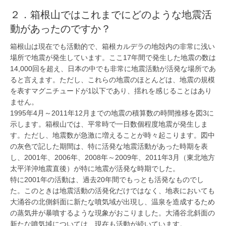
２．箱根山ではこれまでにどのような地震活
動があったのですか？
箱根山は現在でも活動的で、箱根カルデラの地殻内の非常に浅い
場所で地震が発生しています。ここ17年間で発生した地震の数は
14,000回を超え、日本の中でも非常に地震活動が活発な場所であ
ると言えます。ただし、これらの地震のほとんどは、地震の規模
を表すマグニチュードが1以下であり、揺れを感じることはあり
ません。
1995年4月～2011年12月までの地震の積算数の時間推移を図3に
示します。箱根山では、平常時で一日数個程度地震が発生しま
す。ただし、地震数が急激に増えることが時々起こります。図中
の灰色で記した期間は、特に活発な地震活動があった時期を表
し、2001年、2006年、2008年～2009年、2011年3月（東北地方
太平洋沖地震直後）が特に地震が活発な時期でした。
特に2001年の活動は、過去20年間でもっとも活発なものでし
た。このときは地震活動の活発化だけではなく、地表においても
大涌谷の北側斜面に新たな噴気域が出現し、温泉を造成するため
の蒸気井が暴噴するような現象がおこりました。大涌谷北斜面の
新たな噴気域については、現在も活動が続いています。