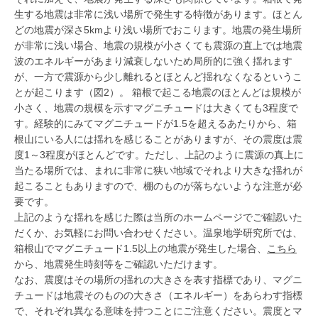
生する地震は非常に浅い場所で発生する特徴があります。ほとん
どの地震が深さ5kmより浅い場所でおこります。地震の発生場所
が非常に浅い場合、地震の規模が小さくても震源の直上では地震
波のエネルギーがあまり減衰しないため局所的に強く揺れます
が、一方で震源から少し離れるとほとんど揺れなくなるというこ
とが起こります（図2）。 箱根で起こる地震のほとんどは規模が
小さく、地震の規模を示すマグニチュードは大きくても3程度で
す。経験的にみてマグニチュードが1.5を超えるあたりから、箱
根山にいる人には揺れを感じることがありますが、その震度は震
度1～3程度がほとんどです。ただし、上記のように震源の真上に
当たる場所では、まれに非常に狭い地域でそれより大きな揺れが
起こることもありますので、棚のものが落ちないような注意が必
要です。
上記のような揺れを感じた際は当所のホームページでご確認いた
だくか、お気軽にお問い合わせください。温泉地学研究所では、
箱根山でマグニチュード1.5以上の地震が発生した場合、
こちら
から、地震発生時刻等をご確認いただけます。
なお、震度はその場所の揺れの大きさを表す指標であり、マグニ
チュードは地震そのものの大きさ（エネルギー）をあらわす指標
で、それぞれ異なる意味を持つことにご注意ください。震度とマ