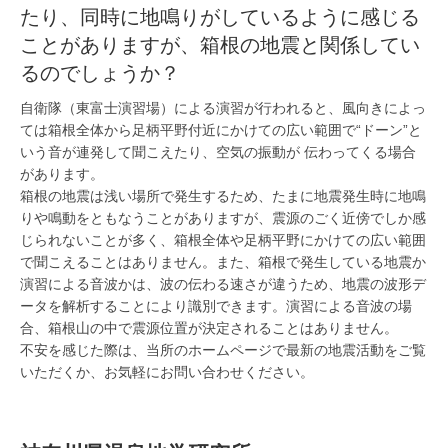
たり、同時に地鳴りがしているように感じる
ことがありますが、箱根の地震と関係してい
るのでしょうか？
自衛隊（東富士演習場）による演習が行われると、風向きによっ
ては箱根全体から足柄平野付近にかけての広い範囲で“ドーン”と
いう音が連発して聞こえたり、空気の振動が 伝わってくる場合
があります。
箱根の地震は浅い場所で発生するため、たまに地震発生時に地鳴
りや鳴動をともなうことがありますが、震源のごく近傍でしか感
じられないことが多く、箱根全体や足柄平野にかけての広い範囲
で聞こえることはありません。また、箱根で発生している地震か
演習による音波かは、波の伝わる速さが違うため、地震の波形デ
ータを解析することにより識別できます。演習による音波の場
合、箱根山の中で震源位置が決定されることはありません。
不安を感じた際は、当所のホームページで最新の地震活動をご覧
いただくか、お気軽にお問い合わせください。