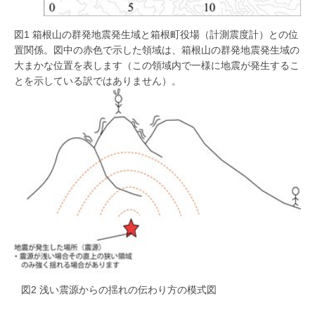
図1 箱根山の群発地震発生域と箱根町役場（計測震度計）との位
置関係。図中の赤色で示した領域は、箱根山の群発地震発生域の
大まかな位置を表します（この領域内で一様に地震が発生するこ
とを示している訳ではありません）。
図2 浅い震源からの揺れの伝わり方の模式図