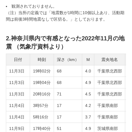
観測されておりません。
（注）当所の定義では「地震数が1時間に10個以上あり、活動期
間は前後3時間地震なしで区切る。」としております。
2.神奈川県内で有感となった2022年11月の地
震 （気象庁資料より）
日付
時刻
深さ（km）
Ｍ
震央地名
11月3日
19時02分
68
4.0
千葉県北西部
2
11月3日
19時04分
68
4.9
千葉県北西部
3
11月3日
20時16分
71
4.5
千葉県北西部
2
11月4日
3時57分
17
4.2
千葉県南部
1
11月4日
5時16分
17
3.7
千葉県南部
1
11月9日
17時40分
51
4.9
茨城県南部
2