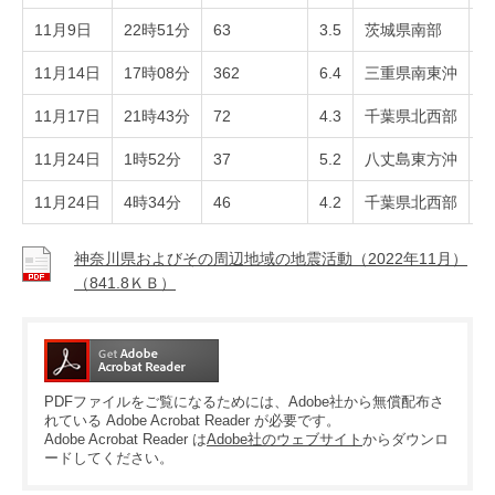
11月9日
22時51分
63
3.5
茨城県南部
1
11月14日
17時08分
362
6.4
三重県南東沖
3
11月17日
21時43分
72
4.3
千葉県北西部
2
11月24日
1時52分
37
5.2
八丈島東方沖
1
11月24日
4時34分
46
4.2
千葉県北西部
1
神奈川県およびその周辺地域の地震活動（2022年11月）
（841.8ＫＢ）
PDFファイルをご覧になるためには、Adobe社から無償配布さ
れている Adobe Acrobat Reader が必要です。
Adobe Acrobat Reader は
Adobe社のウェブサイト
からダウンロ
ードしてください。