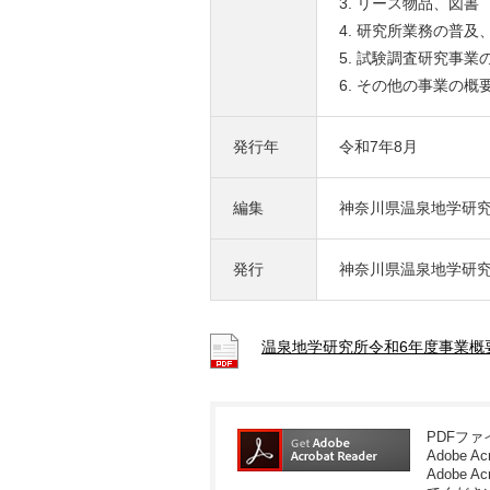
リース物品、図書
研究所業務の普及
試験調査研究事業
その他の事業の概
発行年
令和7年8月
編集
神奈川県温泉地学研
発行
神奈川県温泉地学研
温泉地学研究所令和6年度事業概
PDFフ
Adobe A
Adobe Ac