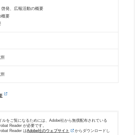
、啓発、広報活動の概要
の概要
要
究所
究所
要
ァイルをご覧になるためには、Adobe社から無償配布されている
crobat Reader が必要です。
robat Reader は
Adobe社のウェブサイト
からダウンロードし