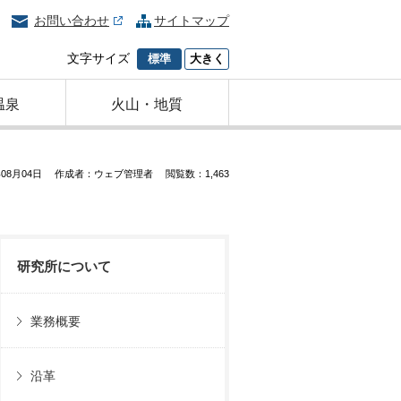
お問い合わせ
サイトマップ
文字サイズ
標準
大きく
温泉
火山・地質
08月04日
作成者：ウェブ管理者
閲覧数：1,463
研究所について
業務概要
沿革