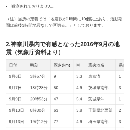
観測されておりません。
（注）当所の定義では「地震数が1時間に10個以上あり、活動期
間は前後3時間地震なしで区切る。」としております。
2.神奈川県内で有感となった2016年9月の地
震（気象庁資料より）
日付
時刻
深さ(km)
M
震央地名
県内
9月6日
3時57分
9
3.3
東京湾
1
9月7日
13時28分
50
4.9
茨城県南部
3
9月9日
20時53分
47
5.4
茨城県沖
1
9月13日
8時30分
63
3.8
千葉県北西部
2
9月13日
19時12分
77
4.9
埼玉県南部
3