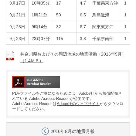
9月17日
16時35分
17
4.7
千葉県東方沖
1
9月21日
1時21分
50
6.5
鳥島近海
1
9月23日
9時14分
32
6.7
関東東方沖
1
9月23日
23時07分
115
3.8
千葉県南部
1
神奈川県およびその周辺地域の地震活動（2016年9月）
（1.4ＭＢ）
PDFファイルをご覧になるためには、Adobe社から無償配布さ
れている Adobe Acrobat Reader が必要です。
Adobe Acrobat Reader は
Adobe社のウェブサイト
からダウンロ
ードしてください。
2016年8月の地震月報