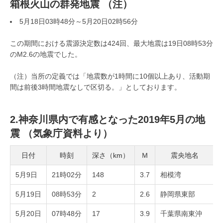
箱根火山の群発地震 （注）
5月18日03時48分～5月20日02時56分
この期間における震源決定数は424回、最大地震は19日08時53分
のM2.6の地震でした。
（注）当所の定義では「地震数が1時間に10個以上あり、活動期
間は前後3時間地震なしで区切る。」としております。
2.神奈川県内で有感となった2019年5月の地
震 （気象庁資料より）
日付
時刻
深さ（km）
Ｍ
震央地名
5月9日
21時02分
148
3.7
相模湾
5月19日
08時53分
2
2.6
静岡県東部
5月20日
07時48分
17
3.9
千葉県南東沖