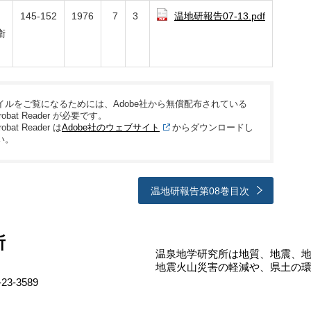
、
145-152
1976
7
3
温地研報告07-13.pdf
衛
ァイルをご覧になるためには、Adobe社から無償配布されている
crobat Reader が必要です。
robat Reader は
Adobe社のウェブサイト
からダウンロードし
い。
温地研報告第08巻目次
所
温泉地学研究所は地質、地震、
地震火山災害の軽減や、県土の
3-3589