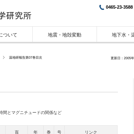
0465-23-3588
について
地震・地殻変動
地下水・
温地研報告第07巻目次
更新日：2005年
時間とマグニチュードの関係など
頁
年
巻
号
リンク