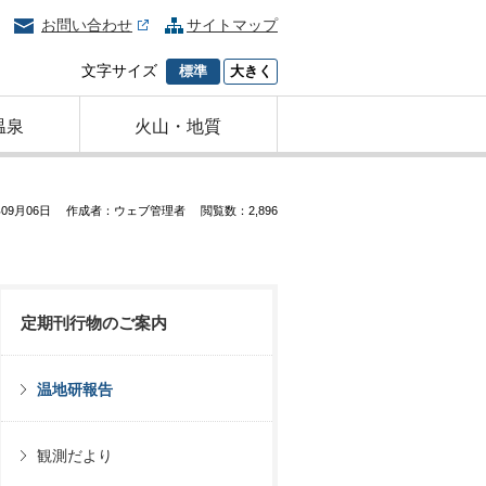
お問い合わせ
サイトマップ
文字サイズ
標準
大きく
温泉
火山・地質
09月06日
作成者：ウェブ管理者
閲覧数：2,896
定期刊行物のご案内
温地研報告
観測だより