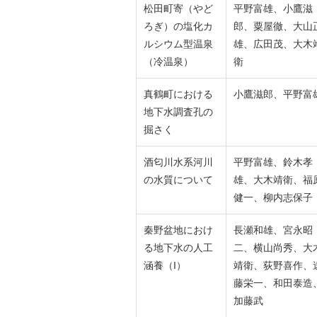
松田町寄（やど
平野富雄、小鷹滋
ろぎ）の塩化カ
郎、粟屋徹、大山
ルシウム型温泉
雄、広田茂、大木
（冷温泉）
衛
真鶴町における
小鷹滋郎、平野富
地下水調査孔の
掘さく
酒匂川水系河川
平野富雄、鈴木孝
の水質について
雄、大木靖衛、福
健一、柳内志保子
秦野盆地におけ
長瀬和雄、宮永昭
る地下水の人工
二、横山尚秀、大
涵養（I）
靖衛、荻野喜作、
藤栄一、和田泰造
加藤武