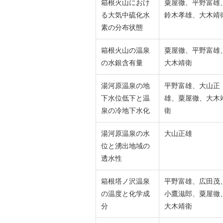
箱根火山におけ
粟屋徹、平野富雄
る大気中硫化水
鈴木孝雄、大木靖
素の分布状態
箱根火山の温泉
粟屋徹、平野富雄
の水銀含有量
大木靖衛
湯河原温泉の地
平野富雄、大山正
下水位低下と温
雄、粟屋徹、大木
泉の冷地下水化
衛
湯河原温泉の水
大山正雄
位と湧出地域の
透水性
箱根塔ノ沢温泉
平野富雄、広田茂
の温度と化学成
小鷹滋郎、粟屋徹
分
大木靖衛