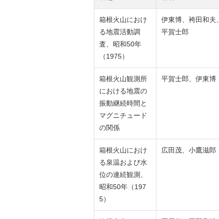
箱根火山におけ
伊東博、袴田和夫
る地震活動調
平賀士郎
査、昭和50年
（1975）
箱根火山観測所
平賀士郎、伊東博
における地震の
振動継続時間と
マグニチュード
の関係
箱根火山におけ
広田茂、小鷹滋郎
る泉温および水
位の連続観測、
昭和50年（197
5）