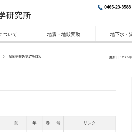
0465-23-3588
について
地震・地殻変動
地下水・
温地研報告第17巻目次
更新日：2005年
頁
年
巻
号
リンク