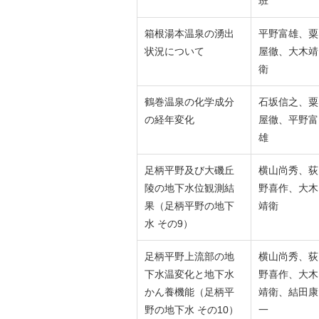
班
箱根湯本温泉の湧出
平野富雄、粟
状況について
屋徹、大木靖
衛
鶴巻温泉の化学成分
石坂信之、粟
の経年変化
屋徹、平野富
雄
足柄平野及び大磯丘
横山尚秀、荻
陵の地下水位観測結
野喜作、大木
果（足柄平野の地下
靖衛
水 その9）
足柄平野上流部の地
横山尚秀、荻
下水温変化と地下水
野喜作、大木
かん養機能（足柄平
靖衛、結田康
野の地下水 その10）
一