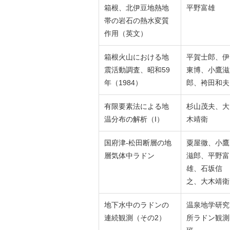
箱根、北伊豆地熱地
平野富雄
帯の岩石の熱水変質
作用（英文）
箱根火山における地
平賀士郎、伊
震活動調査、昭和59
東博、小鷹滋
年（1984）
郎、袴田和夫
有限要素法による地
杉山茂夫、大
温分布の解析（I）
木靖衛
国府津-松田断層の地
粟屋徹、小鷹
層気体中ラドン
滋郎、平野富
雄、石坂信
之、大木靖衛
地下水中のラドンの
温泉地学研究
連続観測（その2）
所ラドン観測