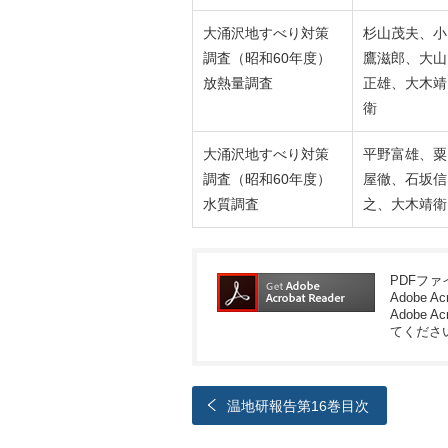
大涌沢地すべり対策
杉山茂夫、小
調査（昭和60年度）
鷹滋郎、大山
放熱量調査
正雄、大木靖
衛
大涌沢地すべり対策
平野富雄、粟
調査（昭和60年度）
屋徹、石坂信
水質調査
之、大木靖衛
PDFフ
Adobe A
Adobe Ac
てくださ
温地研報告第16巻目次