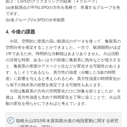
図２：LSPDのクラスタリングの結果（４グループ）
(a)各観測点の平均LSPDの方向を黒棒で、所属するグループを色
で示す。
(b)各グループのLSPDの分布範囲
4. 今後の課題
今回、空間的に密度の高い観測点のデータを使って、亀裂系の
空間分布を推定することができました。一方で、観測期間がほぼ
1年であるため、時間的な分解能はあまりありません。火山活動
の活発な時期、あるいはその前後に亀裂系に熱水などが侵入する
と、亀裂系の密度やアスペクト比などが変化する可能性がありま
す。もしそうであるなら、異方性の強度（分離したS波の時間
差）に影響を与えると考えられるため、異方性強度の時間変化か
ら地下の熱水系の状態を推定できる可能性もあります。
今回は亀裂系の方向の空間変化だけに対象を絞りましたが、今
後は、異方性強度も含めて時間変化を丁寧に追うことで、火山活
動の変化を明らかにできればと考えています。
箱根火山2015年水蒸気噴火後の地殻変動に関する研究
（道家ほか、2021）