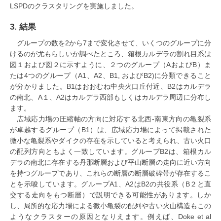
LSPDのクラスタリングを実施しました。
3. 結果
グループの数を2から7まで変化させて、いくつのグループに分
けるのが尤もらしいか調べたところ、箱根カルデラの割れ目系は
図１および図２に示すように、２つのグループ（AおよびB）ま
たは4つのグループ（A1、A2、B1, およびB2)に分類できること
が分かりました。B1はおおむね中央火口丘付近、B2はカルデラ
の南北、A１、A2はカルデラ西部もしくはカルデラ周辺に分布し
ます。
広域応力場の圧縮軸の方向に対応する北西-南東方向の亀裂系
が卓越するグループ（B1）は、広域応力場によって掲載された
微小な亀裂系やダイクの存在を示していると考えられ、古い火口
の配列方向ともよく一致しています。グループB2は、箱根カル
デラの南北に存在する丹那断層および平山断層の走向に近い方向
を持つグループであり、これらの断層の断層破砕帯が存在するこ
とを示唆しています。グループA1、A2はB2の共役系（B２と直
交する走向をもつ断層）で説明できる可能性があります。しか
し、局所的な応力場による微小亀裂の配列や古い火山構造もこの
ようなクラスターの原因となりえます。例えば、Doke et al