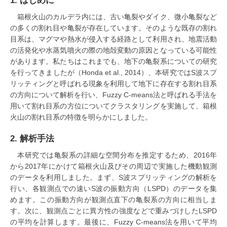
1. はじめに
箱根火山のカルデラ内には、古い亀裂やダイク、微小亀裂など
の多くの割れ目や亀裂が存在しています。そのような既存の割れ
目系は、マグマや熱水が侵入する経路として利用され、地震活動
の活発化や水蒸気噴火の際の地殻変動の原因となっている可能性
があります。私たちはこれまでも、地下の亀裂系についての研究
を行ってきましたが（Honda et al., 2014）、本研究ではS波スプ
リッティングと呼ばれる現象を利用して地下に存在する割れ目系
の方向について解析を行い、Fuzzy C-means法と呼ばれる手法を
用いて割れ目系の方位についてクラスタリングを実施して、箱根
火山の割れ目系の特徴を明らかにしました。
2. 解析手法
本研究では亀裂系の詳細な空間分布を推定するため、2016年
から2017年にかけて箱根火山及びその周辺で実施した機動観測
のデータを利用しました。まず、S波スプリッティングの解析を
行い、各観測点での速いS波の振動方向（LSPD）のデータを集
めます。この振動方向が観測点直下の亀裂系の方向に相当しま
す。次に、観測点ごとに異方性の強度などで重みづけしたLSPD
の平均を計算します。最後に、Fuzzy C-means法を用いて平均