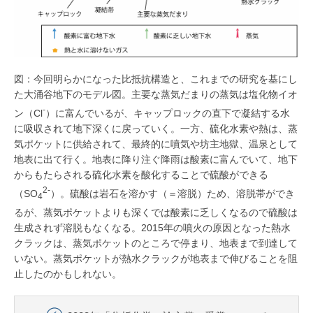
図：今回明らかになった比抵抗構造と、これまでの研究を基にし
た大涌谷地下のモデル図。主要な蒸気だまりの蒸気は塩化物イオ
-
ン（Cl
）に富んでいるが、キャップロックの直下で凝結する水
に吸収されて地下深くに戻っていく。一方、硫化水素や熱は、蒸
気ポケットに供給されて、最終的に噴気や坊主地獄、温泉として
地表に出て行く。地表に降り注ぐ降雨は酸素に富んでいて、地下
からもたらされる硫化水素を酸化することで硫酸ができる
2-
（SO
）。硫酸は岩石を溶かす（＝溶脱）ため、溶脱帯ができ
4
るが、蒸気ポケットよりも深くでは酸素に乏しくなるので硫酸は
生成されず溶脱もなくなる。2015年の噴火の原因となった熱水
クラックは、蒸気ポケットのところで停まり、地表まで到達して
いない。蒸気ポケットが熱水クラックが地表まで伸びることを阻
止したのかもしれない。