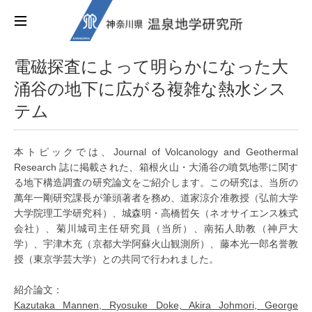
電磁探査によって明らかになった大
涌谷の地下に広がる複雑な熱水シス
テム
本トピックでは、Journal of Volcanology and Geothermal
Research 誌に掲載された、箱根火山・大涌谷の噴気地帯に関す
る地下構造調査の研究論文をご紹介します。この研究は、当所の
萬年一剛研究課長が筆頭著者を務め、道家涼介准教授（弘前大学
大学院理工学研究科）、城森明・高橋哲矢（ネオサイエンス株式
会社）、菊川城司主任研究員（当所）、南拓人助教（神戸大
学）、宇津木充（京都大学阿蘇火山観測所）、藤本光一郎名誉教
授（東京学芸大学）との共同で行われました。
紹介論文：
Kazutaka Mannen, Ryosuke Doke, Akira Johmori, George