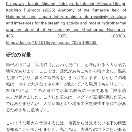
Kikugawa, Takuto Minami, Tetsuya Takahashi, Mitsuru Utsugi,
Koichiro Fujimoto (2025) Anatomy of the fumarole field of
Hakone Volcano, Japan: Interpretation of its resistivity structure
and inferences for the steaming activity and recent hydrothermal
eruption. Journal of Volcanology and Geothermal Research,
465, 2025, 108363,
https://doi.org/10.1016/j.jvolgeores.2025.108363.
研究の背景
箱根火山には「大涌谷（おおわくだに）」と呼ばれる広大な噴気
地帯があります。ここでは、蒸気があちこちから噴き出し、温泉
も湧いており、多くの観光客を引きつけています。しかしこの地
域は、地中で大きなエネルギーが動いている場所でもあります。
2015年には、この大涌谷で水蒸気噴火の一種である「熱水噴
火」が起きました。こうした噴火は、マグマが直接関係した噴火
ではありませんが、人間活動と近い場所で突然発生する傾向があ
るため非常に危険です。
このような噴火を予測するには、地表からは見えない地下の構造
を知ることが欠かせません。私たちは、大涌谷の地下に何がある