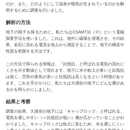
のか、また、どのようにして温泉や噴気が生まれているのかを解
明するために調査を行いました。
解析の方法
地下の様子を探るために、私たちはCSAMT法（※）という電磁
探査手法を使いました。これは、地中に磁場を浸透させ、その結
果、岩石に流れる電流を地上から測定することで、地下の構造や
性質を把握する方法です。
この方法で得られる情報は、「比抵抗」と呼ばれる電気の流れに
くさを示す数値として現れます。地下に水や粘土が多いと比抵抗
は低く、空気や蒸気が多いと比抵抗は高くなるという特徴があり
ます。これを手がかりに、私たちは大涌谷の地下にどんな層があ
るかを明らかにしました。
結果と考察
調査の結果、大涌谷の地下には「キャップロック」と呼ばれる、
電気を通しやすい（＝比抵抗が低い）層が広がっていることがわ
かりました。キャップロックは粘土に富むため、水を通しにくい