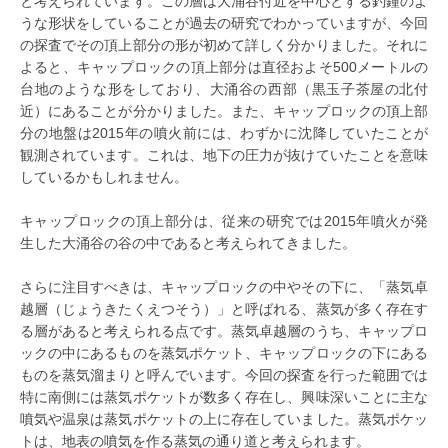
と考えられています。この層は大涌谷付近を中心とする釣鐘のよ
うな形状をしていることが過去の研究でわかっていますが、今回
の探査でその頂上部分の形が初めて詳しく分かりました。それに
よると、キャップロックの頂上部分は直径およそ500メートルの
台地のような形をしており、大涌谷の西部（黒玉子茶屋の北付
近）にあることが分かりました。また、キャップロックの頂上部
分の地盤は2015年の噴火前には、わずかに沈降していたことが
観測されています。これは、地下の圧力が抜けていたことを意味
しているかもしれません。
キャップロックの頂上部分は、従来の研究では2015年噴火が発
生した大涌谷の谷の中であると考えられてきました。
さらに注目すべきは、キャップロックの中やその下に、「蒸気卓
越層（じょうきたくえつそう）」と呼ばれる、蒸気が多く存在す
る層があると考えられる点です。蒸気卓越層のうち、キャップロ
ックの中にあるものを蒸気ポケット、キャップロックの下にある
ものを蒸気溜まりと呼んでいます。今回の探査を行った範囲では
特に南側には蒸気ポケットが数多く存在し、興味深いことに主な
噴気や温泉は蒸気ポケットの上に存在していました。蒸気ポケッ
トは、地表の噴気を作る蒸気の通り道と考えられます。