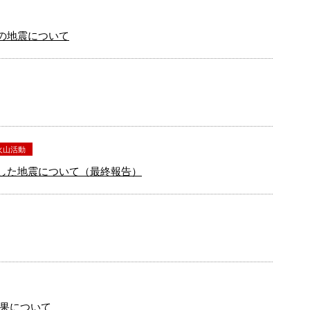
湖の地震について
火山活動
発生した地震について（最終報告）
果について