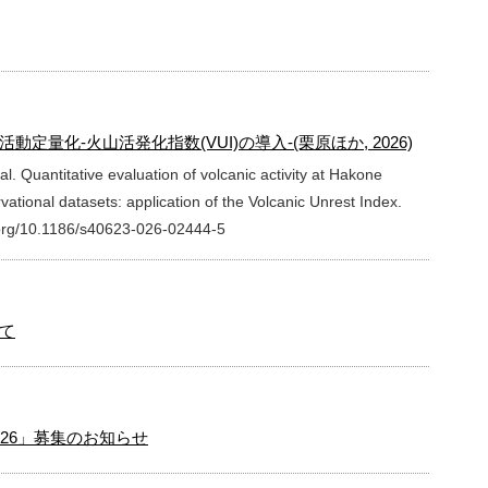
量化-火山活発化指数(VUI)の導入-(栗原ほか, 2026)
l. Quantitative evaluation of volcanic activity at Hakone
ational datasets: application of the Volcanic Unrest Index.
i.org/10.1186/s40623-026-02444-5
て
26」募集のお知らせ