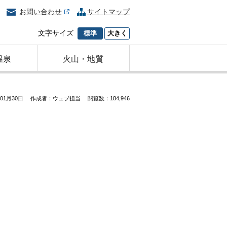
お問い合わせ
サイトマップ
文字サイズ
標準
大きく
温泉
火山・地質
01月30日
作成者：ウェブ担当
閲覧数：184,946