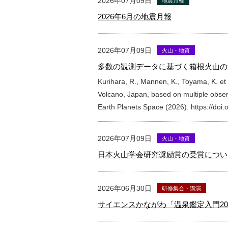
2026年07月09日
地震月報
2026年6月の地震月報
2026年07月09日
火山・地質
多数の観測データに基づく箱根火山の活動定
Kurihara, R., Mannen, K., Toyama, K. et a
Volcano, Japan, based on multiple observ
Earth Planets Space (2026). https://do
2026年07月09日
火山・地質
日本火山学会研究奨励賞の受賞につい
2026年06月30日
研修集会・講演
サイエンスかながわ「温泉鑑定入門20