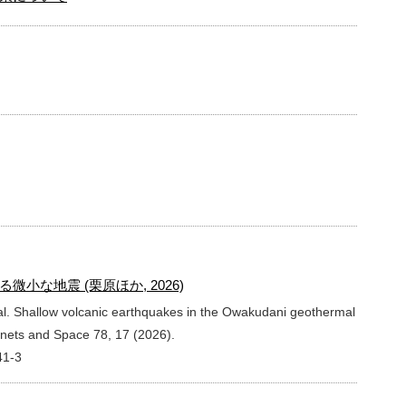
な地震 (栗原ほか, 2026)
 al. Shallow volcanic earthquakes in the Owakudani geothermal
anets and Space 78, 17 (2026).
41-3