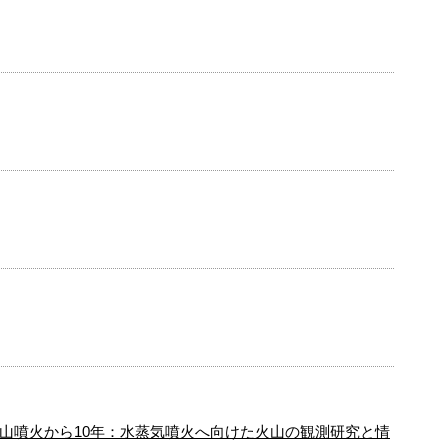
山噴火から10年：水蒸気噴火へ向けた火山の観測研究と情