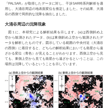
『PALSAR』が取得したデータに対し、干渉SAR時系列解析を適
用し、大涌谷周辺の地表面変位を推定しました。その結果、大涌
谷の西側で局所的な沈降を抽出しました。
大涌谷周辺の沈降現象
図１に、本研究による解析結果を示します。(a)は西側斜め上
空から観測されたデータ、(b)は東側斜め上空から観測されたデ
ータを解析したものです。図示している範囲の中央付近（大涌谷
の西側）に着目すると、どちらの解析結果においても衛星から遠
ざかる変位（青色）が見えることがわかります。西側上空から見
ても、東側上空から見ても衛星から遠ざかるということは、この
場所は沈降しているということを示しています。