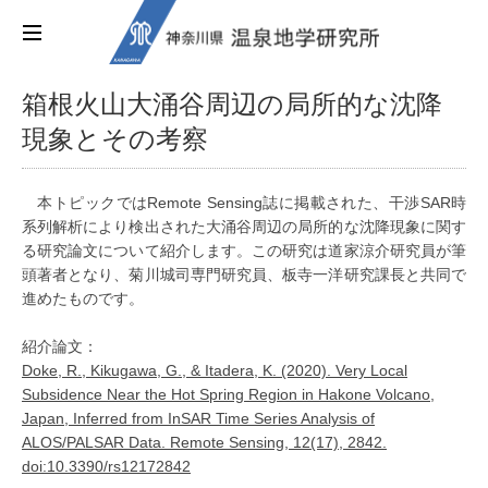
箱根火山大涌谷周辺の局所的な沈降
現象とその考察
本トピックではRemote Sensing誌に掲載された、干渉SAR時
系列解析により検出された大涌谷周辺の局所的な沈降現象に関す
る研究論文について紹介します。この研究は道家涼介研究員が筆
頭著者となり、菊川城司専門研究員、板寺一洋研究課長と共同で
進めたものです。
紹介論文：
Doke, R., Kikugawa, G., & Itadera, K. (2020). Very Local
Subsidence Near the Hot Spring Region in Hakone Volcano,
Japan, Inferred from InSAR Time Series Analysis of
ALOS/PALSAR Data. Remote Sensing, 12(17), 2842.
doi:10.3390/rs12172842