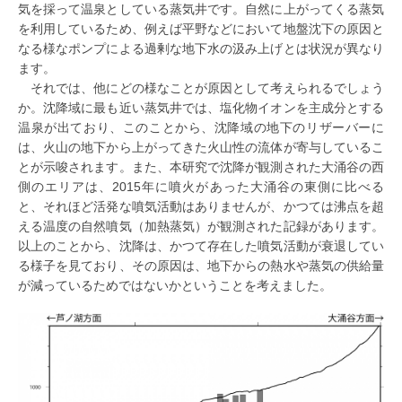
気を採って温泉としている蒸気井です。自然に上がってくる蒸気
を利用しているため、例えば平野などにおいて地盤沈下の原因と
なる様なポンプによる過剰な地下水の汲み上げとは状況が異なり
ます。
それでは、他にどの様なことが原因として考えられるでしょう
か。沈降域に最も近い蒸気井では、塩化物イオンを主成分とする
温泉が出ており、このことから、沈降域の地下のリザーバーに
は、火山の地下から上がってきた火山性の流体が寄与しているこ
とが示唆されます。また、本研究で沈降が観測された大涌谷の西
側のエリアは、2015年に噴火があった大涌谷の東側に比べる
と、それほど活発な噴気活動はありませんが、かつては沸点を超
える温度の自然噴気（加熱蒸気）が観測された記録があります。
以上のことから、沈降は、かつて存在した噴気活動が衰退してい
る様子を見ており、その原因は、地下からの熱水や蒸気の供給量
が減っているためではないかということを考えました。