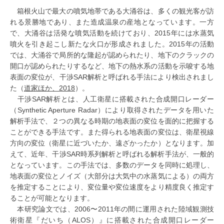
箱根火山で最大の噴気地帯である大涌谷は、多くの観光客が訪
れる景勝地であり、また造成温泉の産地となっています。一方
で、大涌谷は活発な噴気活動を続けており、2015年には水蒸気
噴火を引き起こし新たな火口が形成されました。2015年の活動
では、大涌谷で局所的な隆起が認められたり、地下のクラックの
開口が認められたりするなど、地下の熱水系の活動を示唆する地
表面の変位が、干渉SAR解析と呼ばれる手法により検出されまし
た（
道家ほか、2018
）。
干渉SAR解析とは、人工衛星に搭載された合成開口レーダー
（Synthetic Aperture Radar）により取得されたデータを用いた
解析手法で、２つの異なる時期の地表面の変位を面的に把握する
ことができる手法です。また得られる地表面の変位は、衛星視線
方向の変位（衛星に近づいたか、遠ざかったか）となります。加
えて、近年、干渉SAR時系列解析と呼ばれる解析手法が、一般的
となっています。この手法では、多数のデータを同時に処理し、
地表面の変位とノイズ（大部分は大気中の水蒸気による）の両方
を推定することにより、変位量や変位速度をより精度良く推定す
ることが可能となります。
本研究論文では、2006〜2011年の間に運用された陸域観測技
術衛星『だいち（ALOS）』に搭載された合成開口レーダー