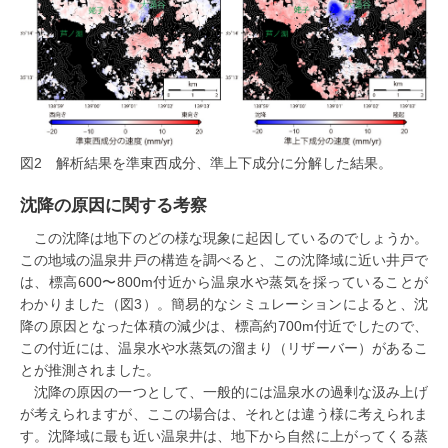
図2 解析結果を準東西成分、準上下成分に分解した結果。
沈降の原因に関する考察
この沈降は地下のどの様な現象に起因しているのでしょうか。
この地域の温泉井戸の構造を調べると、この沈降域に近い井戸で
は、標高600〜800m付近から温泉水や蒸気を採っていることが
わかりました（図3）。簡易的なシミュレーションによると、沈
降の原因となった体積の減少は、標高約700m付近でしたので、
この付近には、温泉水や水蒸気の溜まり（リザーバー）があるこ
とが推測されました。
沈降の原因の一つとして、一般的には温泉水の過剰な汲み上げ
が考えられますが、ここの場合は、それとは違う様に考えられま
す。沈降域に最も近い温泉井は、地下から自然に上がってくる蒸