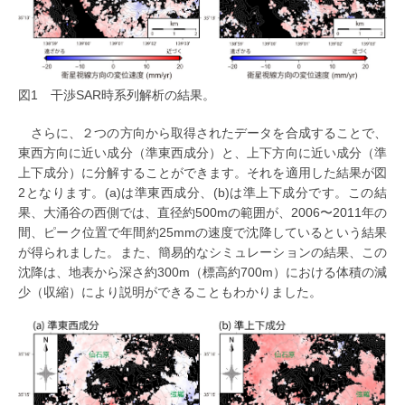
図1 干渉SAR時系列解析の結果。
さらに、２つの方向から取得されたデータを合成することで、
東西方向に近い成分（準東西成分）と、上下方向に近い成分（準
上下成分）に分解することができます。それを適用した結果が図
2となります。(a)は準東西成分、(b)は準上下成分です。この結
果、大涌谷の西側では、直径約500mの範囲が、2006〜2011年の
間、ピーク位置で年間約25mmの速度で沈降しているという結果
が得られました。また、簡易的なシミュレーションの結果、この
沈降は、地表から深さ約300m（標高約700m）における体積の減
少（収縮）により説明ができることもわかりました。