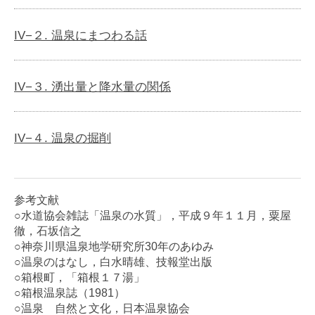
IV−２. 温泉にまつわる話
IV−３. 湧出量と降水量の関係
IV−４. 温泉の掘削
参考文献
○水道協会雑誌「温泉の水質」，平成９年１１月，粟屋
徹，石坂信之
○神奈川県温泉地学研究所30年のあゆみ
○温泉のはなし，白水晴雄、技報堂出版
○箱根町，「箱根１７湯」
○箱根温泉誌（1981）
○温泉 自然と文化，日本温泉協会