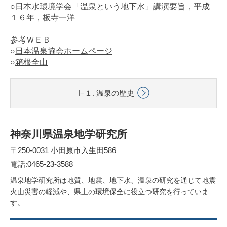
○日本水環境学会「温泉という地下水」講演要旨，平成
１６年，板寺一洋
参考ＷＥＢ
○
日本温泉協会ホームページ
○
箱根全山
I−１. 温泉の歴史
神奈川県温泉地学研究所
〒250-0031 小田原市入生田586
電話:0465-23-3588
温泉地学研究所は地質、地震、地下水、温泉の研究を通じて地震
火山災害の軽減や、県土の環境保全に役立つ研究を行っていま
す。