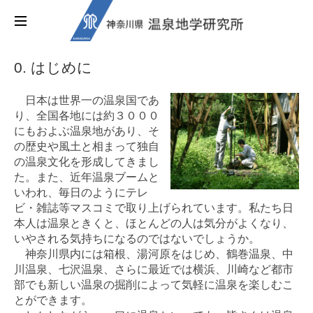
0. はじめに
日本は世界一の温泉国であ
り、全国各地には約３０００
にもおよぶ温泉地があり、そ
の歴史や風土と相まって独自
の温泉文化を形成してきまし
た。
また、近年温泉ブームと
いわれ、毎日のようにテレ
ビ・雑誌等マスコミで取り上げられています。私たち日
本人は温泉ときくと、ほとんどの人は気分がよくなり、
いやされる気持ちになるのではないでしょうか。
神奈川県内には箱根、湯河原をはじめ、鶴巻温泉、中
川温泉、七沢温泉、さらに最近では横浜、川崎など都市
部でも新しい温泉の掘削によって気軽に温泉を楽しむこ
とができます。